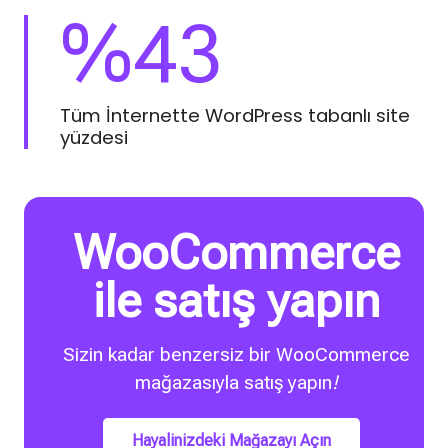
%
43
Tüm İnternette WordPress tabanlı site
yüzdesi
WooCommerce
ile satış yapın
Sizin kadar benzersiz bir WooCommerce
mağazasıyla
satış yapın
!
Hayalinizdeki Mağazayı Açın